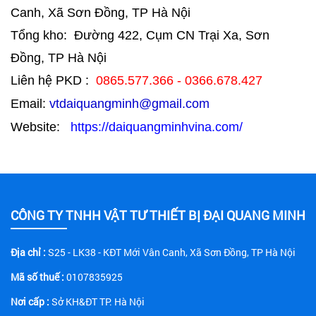
Canh, Xã Sơn Đồng, TP Hà Nội
Tổng kho: Đường 422, Cụm CN Trại Xa, Sơn
Đồng, TP Hà Nội
Liên hệ PKD :
0865.577.366 - 0366.678.427
Email:
vtdaiquangminh@gmail.com
Website:
https://daiquangminhvina.com/
CÔNG TY TNHH VẬT TƯ THIẾT BỊ ĐẠI QUANG MINH
Địa chỉ :
S25 - LK38 - KĐT Mới Vân Canh, Xã Sơn Đồng, TP Hà Nội
Mã số thuế :
0107835925
Nơi cấp :
Sở KH&ĐT TP. Hà Nội