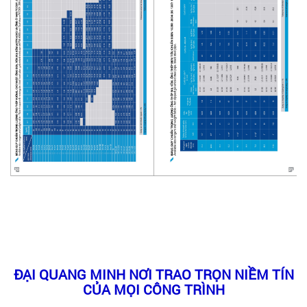
ĐẠI QUANG MINH NƠI TRAO TRỌN NIỀM TÍN
CỦA MỌI CÔNG TRÌNH