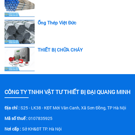
Ống Thép Việt Đức
THIẾT BỊ CHỮA CHÁY
CÔNG TY TNHH VẬT TƯ THIẾT BỊ ĐẠI QUANG MINH
Địa chỉ :
S25 - LK38 - KĐT Mới Vân Canh, Xã Sơn Đồng, TP Hà Nội
Mã số thuế :
0107835925
Nơi cấp :
Sở KH&ĐT TP. Hà Nội