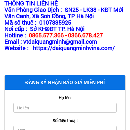
THÔNG TIN LIÊN HỆ
Văn Phòng Giao Dịch :
SN25 - LK38 - KĐT Mới
Vân Canh, Xã Sơn Đồng, TP Hà Nội
Mã số thuế :
0107835925
Nơi cấp :
Sở KH&ĐT TP. Hà Nội
Hotline
:
0865.577.366 - 0366.678.427
Email : vtdaiquangminh@gmail.com
Website :
h
ttps://daiquangminhvina.com/
ĐĂNG KÝ NHẬN BÁO GIÁ MIỄN PHÍ
Họ tên:
Số điện thoại: