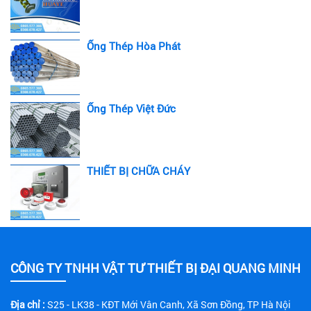
Ống Thép Hòa Phát
Ống Thép Việt Đức
THIẾT BỊ CHỮA CHÁY
CÔNG TY TNHH VẬT TƯ THIẾT BỊ ĐẠI QUANG MINH
Địa chỉ :
S25 - LK38 - KĐT Mới Vân Canh, Xã Sơn Đồng, TP Hà Nội