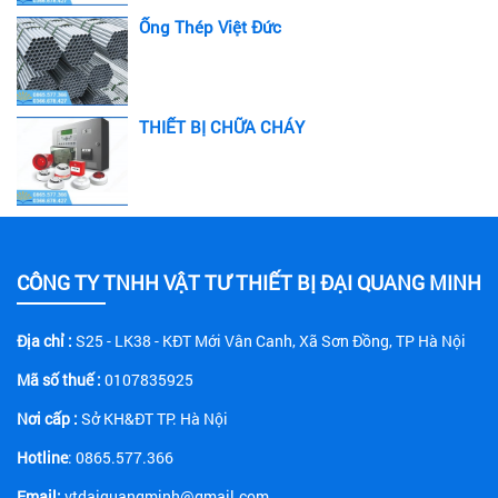
Ống Thép Việt Đức
THIẾT BỊ CHỮA CHÁY
CÔNG TY TNHH VẬT TƯ THIẾT BỊ ĐẠI QUANG MINH
Địa chỉ :
S25 - LK38 - KĐT Mới Vân Canh, Xã Sơn Đồng, TP Hà Nội
Mã số thuế :
0107835925
Nơi cấp :
Sở KH&ĐT TP. Hà Nội
Hotline
: 0865.577.366
Email:
vtdaiquangminh@gmail.com